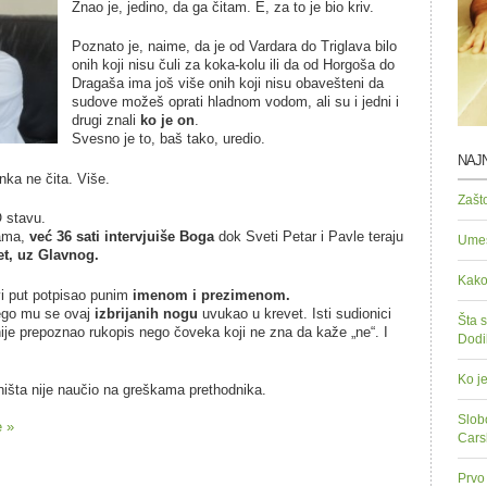
Znao je, jedino, da ga čitam. E, za to je bio kriv.
Poznato je, naime, da je od Vardara do Triglava bilo
onih koji nisu čuli za koka-kolu ili da od Horgoša do
Dragaša ima još više onih koji nisu obavešteni da
sudove možeš oprati hladnom vodom, ali su i jedni i
drugi znali
ko je on
.
Svesno je to, baš tako, uredio.
NAJN
nka ne čita. Više.
Zašt
O stavu.
jama,
već 36 sati intervjuiše Boga
dok Sveti Petar i Pavle teraju
Umes
et, uz Glavnog.
Kako
vi put potpisao punim
imenom i prezimenom.
nego mu se ovaj
izbrijanih nogu
uvukao u krevet. Isti sudionici
Šta s
ije prepoznao rukopis nego čoveka koji ne zna da kaže „ne“. I
Dodi
Ko je
ništa nije naučio na greškama prethodnika.
Slob
e »
Cars
Prvo 