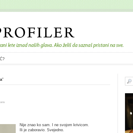
Ć?
a
"
tara
Nije znao ko sam. I ne svojom krivicom.
Ili je zaboravio. Svejedno.