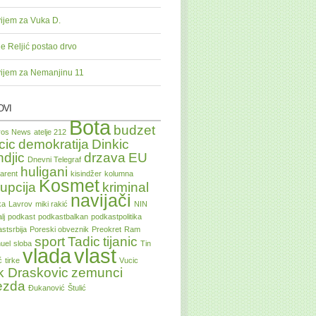
ijem za Vuka D.
je Reljić postao drvo
ijem za Nemanjinu 11
OVI
Bota
budzet
tros News
atelje 212
cic
demokratija
Dinkic
ndjic
drzava
EU
Dnevni Telegraf
huligani
arent
kisindžer
kolumna
Kosmet
upcija
kriminal
navijači
ka
Lavrov
miki rakić
NIN
lj
podkast
podkastbalkan
podkastpolitika
stsrbija
Poreski obveznik
Preokret
Ram
sport
Tadic
tijanic
uel
sloba
Tin
vlada
vlast
ć
tirke
Vucic
k Draskovic
zemunci
ezda
Đukanović
Štulić