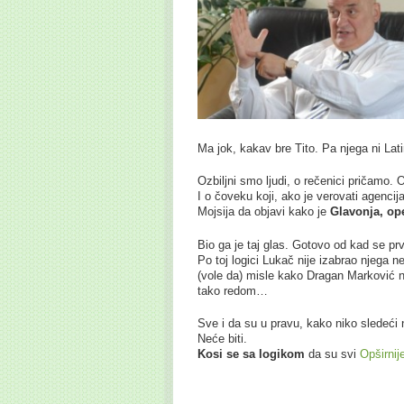
Ma jok, kakav bre Tito. Pa njega ni Lati
Ozbiljni smo ljudi, o rečenici pričamo. 
I o čoveku koji, ako je verovati agenci
Mojsija da objavi kako je
Glavonja, op
Bio ga je taj glas. Gotovo od kad se pr
Po toj logici Lukač nije izabrao njega 
(vole da) misle kako Dragan Marković n
tako redom…
Sve i da su u pravu, kako niko sledeći 
Neće biti.
Kosi se sa logikom
da su svi
Opširnij