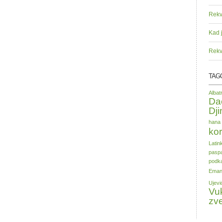
Rekv
Kad 
Rekv
TAG
Alba
Da
Dji
hana 
kor
Latin
paspa
podka
Eman
Ujevi
Vu
zv