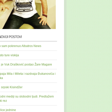
OVIJI POSTOVI
o sam pokrenuo Albatros News
to ture viskija
 je Vuk Drašković postao Žare Magare
paja Mila i Mileta i razdvaja Đukanovića i
ka
 srpski Kisindžer
odni mediji su slobodni ljudi. Predlažem
ki rez
lice jednine