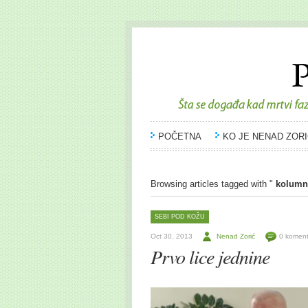
POČETNA
KO JE NENAD ZORI
Browsing articles tagged with "
kolumn
SEBI POD KOŽU
Oct 30, 2013
Nenad Zorić
0 komen
Prvo lice jednine