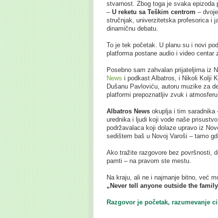
stvarnost. Zbog toga je svaka epizoda pr
–
U reketu sa Teškim centrom
– dvoje 
stručnjak, univerzitetska profesorica i
dinamičnu debatu.
To je tek početak. U planu su i novi podk
platforma postane audio i video centar 
Posebno sam zahvalan prijateljima iz N
News
i podkast Albatros, i Nikoli Kolji 
Dušanu Pavloviću, autoru muzike za d
platformi prepoznatljiv zvuk i atmosferu
Albatros News
okuplja i tim saradnika –
urednika i ljudi koji vode naše prisustvo
podržavalaca koji dolaze upravo iz Nove
sedištem baš u Novoj Varoši – tamo gde 
Ako tražite razgovore bez površnosti, 
pamti – na pravom ste mestu.
Na kraju, ali ne i najmanje bitno, već m
„Never tell anyone outside the family
Razgovor je početak, razumevanje ci