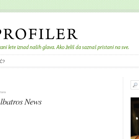
Ć?
tara
lbatros News