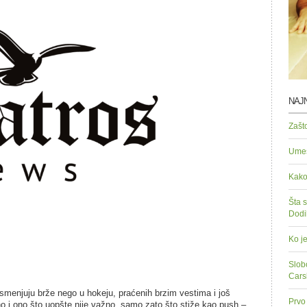
NAJN
Zašt
Umes
Kako
Šta s
Dodi
Ko je
Slob
Cars
smenjuju brže nego u hokeju, praćenih brzim vestima i još
Prvo 
no i ono što uopšte nije važno, samo zato što stiže kao push –