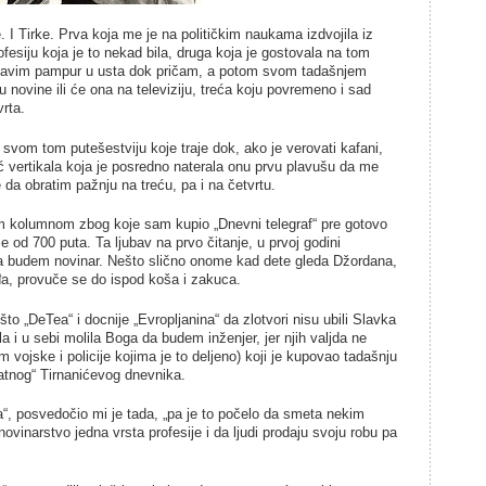
. I Tirke. Prva koja me je na političkim naukama izdvojila iz
fesiju koja je to nekad bila, druga koja je gostovala na tom
stavim pampur u usta dok pričam, a potom svom tadašnjem
novine ili će ona na televiziju, treća koju povremeno i sad
vrta.
 svom tom putešestviju koje traje dok, ako je verovati kafani,
ić vertikala koja je posredno naterala onu prvu plavušu da me
da obratim pažnju na treću, pa i na četvrtu.
om kolumnom zbog koje sam kupio „Dnevni telegraf“ pre gotovo
e od 700 puta. Ta ljubav na prvo čitanje, u prvoj godini
da budem novinar. Nešto slično onome kad dete gleda Džordana,
đa, provuče se do ispod koša i zakuca.
što „DeTea“ i docnije „Evropljanina“ da zlotvori nisu ubili Slavka
a i u sebi molila Boga da budem inženjer, jer njih valjda ne
m vojske i policije kojima je to deljeno) koji je kupovao tadašnju
ratnog“ Tirnanićevog dnevnika.
a“, posvedočio mi je tada, „pa je to počelo da smeta nekim
vinarstvo jedna vrsta profesije i da ljudi prodaju svoju robu pa