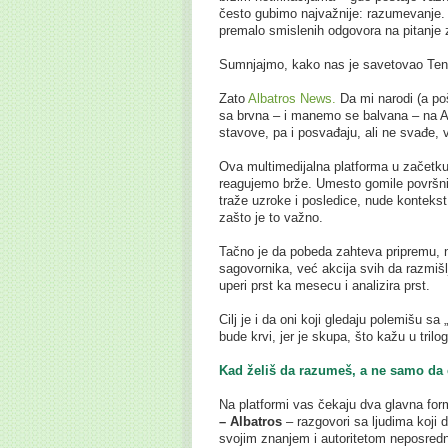
često gubimo najvažnije: razumevanje. P
premalo smislenih odgovora na pitanje 
Sumnjajmo, kako nas je savetovao Tenž
Zato
Albatros News.
Da mi narodi (a po
sa brvna – i manemo se balvana – na Ag
stavove, pa i posvađaju, ali ne svađe, v
Ova multimedijalna platforma u začetku 
reagujemo brže. Umesto gomile površnih
traže uzroke i posledice, nude konteks
zašto je to važno.
Tačno je da pobeda zahteva pripremu, n
sagovornika, već akcija svih da razmišl
uperi prst ka mesecu i analizira prst.
Cilj je i da oni koji gledaju polemišu sa
bude krvi, jer je skupa, što kažu u trilo
Kad želiš da razumeš, a ne samo da 
Na platformi vas čekaju dva glavna for
– Albatros
– razgovori sa ljudima koji d
svojim znanjem i autoritetom neposredn