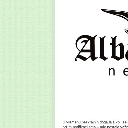
U vremenu beskrajnih događaja koji se 
bržim notifikacijama – gde postaje važ