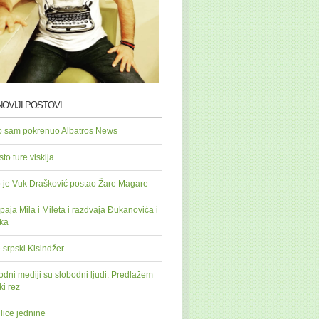
OVIJI POSTOVI
o sam pokrenuo Albatros News
to ture viskija
 je Vuk Drašković postao Žare Magare
paja Mila i Mileta i razdvaja Đukanovića i
ka
 srpski Kisindžer
odni mediji su slobodni ljudi. Predlažem
ki rez
lice jednine