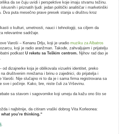
ilika da se čuju uvidi i perspektive koje imaju stvarnu težinu.
iskusnih i priznatih ljudi: jedan politički analitičar i marketinški
 ja. Dva puta mesečno prave presek stanja u društvu kroz
asti o kulturi, umetnosti, nauci i tehnologiji, sa ciljem da
za relevantne sadržaje.
ove Varoši – Kenanu Drlju, koji je uradio
muziku za Albatros
Kozarcu, koji je radio aranžman. Takođe, zahvaljujem i prijatelju
ebatni podkast
U reketu sa Teškim centrom.
Njihov rad dao je
.
 od dizajnerke koja je oblikovala vizuelni identitet, preko
 na društvenim mrežama i brinu o zajednici, do prijatelja i
 Varoši. Nije slučajno ni to da je i sama firma registrovana sa
sve i počinje. Kako, bre, niste čuli za Vrševinu.
debate sa stavom i sagovornike koji umeju da kažu ono što se
ožda i najbitnije, da citiram vraški dobrog Vita Korleonea:
 what you’re thinking.“
lj.