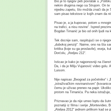
Bio je to njegov peti povratak u „Politi
nekim drugima nego sa Strujom. On te te
nijednu zapetu, što možda znači da je
sam pisao tekstove iz kojih znam da niš
Pisao je, a ja kupovao, potom u mnogim
na trafici, a nisu novine“. Ispred prezim
Bogdan Tirnanić je bio od onih ljudi na ko
Tek docnije sam, raspitujući se o njego
„dubokoj penziji“. Naime, ono na šta sam 
kritika (koje su ga proslavile), eseja, k
Dorćolu, „Ateljeu 212“.
Isticao je kako je najponosniji na član
Da, i da je Milju Vujanović video golu.
Luisom.
Nije napisao „Beograd za početnike“ i „
„istraživačkim novinarstvom“ (kovanico
čemu je uživao preneo na papir. Ukoliko
prstom na Tirnanića. Pa neka istražuje, 
Priznavao je da nije umeo loptu da šutn
poznatiji iz filma i serije „Montevideo, 
„Ateljea 2012“ jednom prilikom kad se 