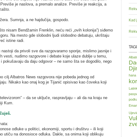
reviše je naslova, a premalo analize. Previše je reakcija, a
Rekv
zašto.
era. Sumnja, a ne hajdučija, gospodo.
Kad 
što nisam Bendžamin Frenklin, neću reći „ovih kolonija“) siđemo
Rekv
oru. Na mesto gde slobodni ljudi slobodno debatuju, ukrštaju
eć istine radi.
TAG
nastoji da privoli sve da razgovaramo sporije, mislimo jasnije i
 vesti, nudimo razgovore i debate koje ulaze dublje u temu,
Alba
t i pokušavaju da daju odgovor – ne samo šta se dogodilo, nego
Da
Dji
hana 
o cilj Albatros News razgovora nije pobeda jednog od
kor
jaju. Nikako kao onaj kog je Tijanić opisivao kao čoveka koji
Latin
paspa
 „televizorom“ – da se uključe, raspravljaju – ali da na kraju ne
podka
giji Kum.
Eman
čuješ.
Ujevi
Vu
zv
mata:
onose odluke u politici, ekonomiji, sportu i društvu – ili koji
o utiču na donosioce odluka. Dakle, sa onima koji oblikuju