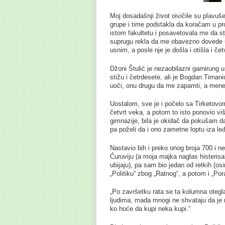
Moj dosadašnji život oivičile su plavuše
grupe i time podstakla da koračam u pro
istom fakultetu i posavetovala me da 
suprugu rekla da me obavezno dovede u 
usnim, a posle nje je došla i otišla i čet
Džoni Štulić je nezaobilazni garnirung u
stižu i četrdesete, ali je Bogdan Tirnan
uoči, onu drugu da me zapamti, a mene 
Uostalom, sve je i počelo sa Tirketov
četvrt veka, a potom to isto ponovio viš
gimnazije, bila je okidač da pokušam 
pa poželi da i ono zametne loptu iza le
Nastavio bih i preko onog broja 700 i ne
Ćuruviju (a moja majka naglas histerisal
ubijaju), pa sam bio jedan od retkih (osi
„Politiku“ zbog „Ratnog“, a potom i „Po
„Po završetku rata se ta kolumna otegl
ljudima, mada mnogi ne shvataju da je no
ko hoće da kupi neka kupi.“