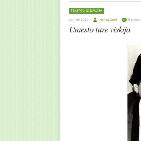
TEKSTOVI IZ DANASA
Jan 16, 2019
Nenad Zorić
0 komen
Umesto ture viskija