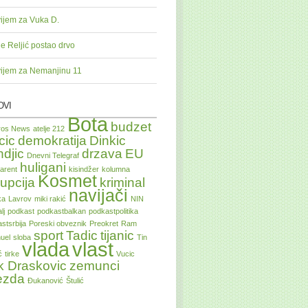
ijem za Vuka D.
je Reljić postao drvo
ijem za Nemanjinu 11
OVI
Bota
budzet
tros News
atelje 212
cic
demokratija
Dinkic
ndjic
drzava
EU
Dnevni Telegraf
huligani
arent
kisindžer
kolumna
Kosmet
upcija
kriminal
navijači
ka
Lavrov
miki rakić
NIN
lj
podkast
podkastbalkan
podkastpolitika
stsrbija
Poreski obveznik
Preokret
Ram
sport
Tadic
tijanic
uel
sloba
Tin
vlada
vlast
ć
tirke
Vucic
k Draskovic
zemunci
ezda
Đukanović
Štulić