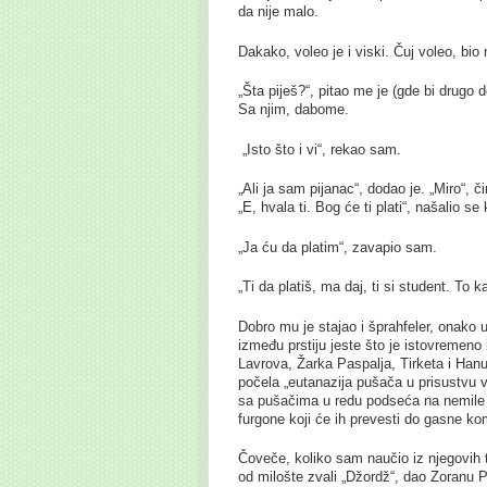
da nije malo.
Dakako, voleo je i viski. Čuj voleo, bio 
„Šta piješ?“, pitao me je (gde bi drugo 
Sa njim, dabome.
„Isto što i vi“, rekao sam.
„Ali ja sam pijanac“, dodao je. „Miro“, č
„E, hvala ti. Bog će ti plati“, našalio se
„Ja ću da platim“, zavapio sam.
„Ti da platiš, ma daj, ti si student. To 
Dobro mu je stajao i šprahfeler, onako u
između prstiju jeste što je istovremeno
Lavrova, Žarka Paspalja, Tirketa i Hanu
počela „eutanazija pušača u prisustvu vl
sa pušačima u redu podseća na nemile pr
furgone koji će ih prevesti do gasne ko
Čoveče, koliko sam naučio iz njegovih 
od milošte zvali „Džordž“, dao Zoranu 