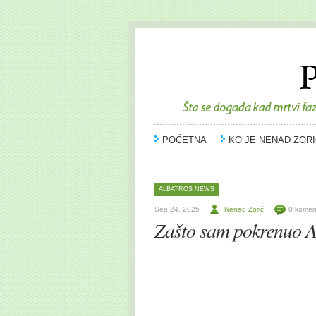
POČETNA
KO JE NENAD ZORI
ALBATROS NEWS
Sep 24, 2025
Nenad Zorić
0 komen
Zašto sam pokrenuo A