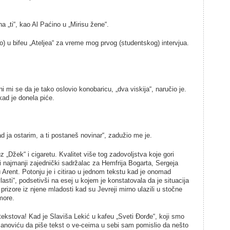
na „ti“, kao Al Paćino u „Mirisu žene“.
do) u bifeu „Ateljea“ za vreme mog prvog (studentskog) intervjua.
ini mi se da je tako oslovio konobaricu, „dva viskija“, naručio je.
 kad je donela piće.
kad ja ostarim, a ti postaneš novinar“, zadužio me je.
z „Džek“ i cigaretu. Kvalitet više tog zadovoljstva koje gori
 i najmanji zajednički sadržalac za Hemfrija Bogarta, Sergeja
 Arent. Potonju je i citirao u jednom tekstu kad je onomad
asti“, podsetivši na esej u kojem je konstatovala da je situacija
izore iz njene mladosti kad su Jevreji mirno ulazili u stočne
more.
tekstova! Kad je Slaviša Lekić u kafeu „Sveti Đorđe“, koji smo
Panoviću da piše tekst o ve-ceima u sebi sam pomislio da nešto