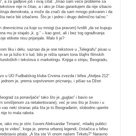
ku“, a za gadljive još i ovaj citat: „Imao sam veće probleme sa
kstove nije ni čitao, a i ako je čitao garantujem da nije izbacio
 Struja demokrata, a može da znači da sam mnogo pokvaren i da
ta neće biti izbačeno. Što je i jedno i drugo delimično tačno.“
 dnevnicima za koje su mnogi (sa pravom) tvrdili „da se kupuju
ena mu je stajalo „k. g.“ – kao gost, ali i bez tog ograđivanja
je etikete nisu prijanjale. Malo li je?
vom liku i delu, saznao da je one tekstove u „Telegrafu“ pisao u
se ja ložio k’o lud, bilo je ništa spram tona šlajfni filmskih
ulturoloških i tekstova o marketingu. Knjiga o stripu, Beogradu,
stvo u UO Fudbalskog kluba Crvena zvezda i bifea „Ateljea 212“.
 A jednom je, prema sopstvenom priznanju, i pišao sa Džeri
Beograd za ponavljače“ tako što je „guglao“ i bavio se
m smišljenom za netalentovane), već je ono što je živeo i u
 vas neki stranac pita šta je to Beograđanin, slobodno uperite
nije to mala rabota.
e, iako mu je stric čuveni Aleksandar Tirnanić, mlađoj publici
Bog te video“, koga je, prema urbanoj legendi, čistačica u bifeu
predstavio pitala: „A šta ste Vi onom našem Tirketu?“ Naravno