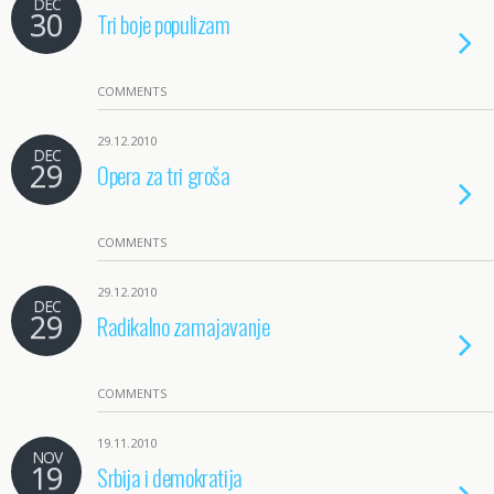
DEC
30
Tri boje populizam
COMMENTS
29.12.2010
DEC
29
Opera za tri groša
COMMENTS
29.12.2010
DEC
29
Radikalno zamajavanje
COMMENTS
19.11.2010
NOV
19
Srbija i demokratija