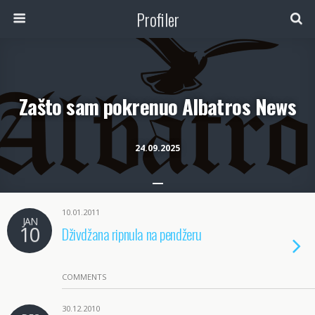
Profiler
Zašto sam pokrenuo Albatros News
24.09.2025
10.01.2011
JAN
10
Dživdžana ripnula na pendžeru
COMMENTS
30.12.2010