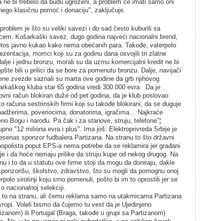
a ne bi trebelo da budu ugroženi, a problem će imati samo oni
 nego klasičnu pomoć i donaciju", zaključuje.
 problem je što su veliki savezi i do sad često kuburili sa
cem. Košarkaški savez, dugo godina najveći nacionalni brend,
letos javno kukao kako nema obećanih para. Takođe, vaterpolo
ezentacija, momci koji su za godinu dana osvojili tri zlatne
alje i jednu bronzu, morali su da uzmu komercijalni kredit ne bi
opšte bili u prilici da se bore za pomenutu bronzu. Dalje, navijači
ene zvezde saznali su marta ove godine da grb njihovog
arkaškog kluba star 65 godina vredi 300.000 evra. Da je
ovni račun blokiran duže od pet godina, da je klub poslovao
o računa sestrinskih firmi koji su takođe blokirani, da se duguje
adžerima, poveriocima, donatorima, igračima… Najkraće
no Bogu i narodu. Pa čak i za stanove, struju, telefone"¦
no "12 miliona evra i plus". Ima još: Elektroprivreda Srbije je
jesenas sponzor fudbalera Partizana. Na stranu to što državni
opolista poput EPS-a nema potrebe da se reklamira jer građani
ije i da hoće nemaju prilike da struju kupe od nekog drugog. Na
nu i to da u statutu ove firme stoji da mogu da doniraju, dakle
sponzorišu, školstvo, zdravstvo, što su mogli da pomognu onoj
rpolo sirotinji koju smo pomenuli, pošto bi im to oprostili jer se
 o nacionalnoj selekciji.
 to na stranu, ali čemu reklama samo na utakmicama Partizana
vropi. Voleli bismo da čujemo tu vest da je Ujedinjeno
tizanom) ili Portugal (Braga, takođe u grupi sa Partizanom)