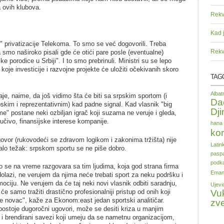
a ovih klubova.
Rekv
Kad 
" privatizacije Telekoma. To smo se već dogovorili. Treba
Rekv
smo naširoko pisali gde će otići pare posle (eventualne)
e porodice u Srbiji". I to smo prebrinuli. Ministri su se lepo
koje investicije i razvojne projekte će uložiti očekivanih skoro
TAG
Alba
aje, naime, da još vidimo šta će biti sa srpskim sportom (i
Da
pskim i reprezentativnim) kad padne signal. Kad vlasnik "big
Dji
e" postane neki ozbiljan igrač koji suzama ne veruje i gleda,
jučivo, finansijske interese kompanije.
hana 
kor
ovor (rukovodeći se zdravom logikom i zakonima tržišta) nije
Latin
alo težak: srpskom sportu se ne piše dobro.
paspa
podka
o se na vreme razgovara sa tim ljudima, koja god strana firma
Eman
dolazi, ne verujem da njima neće trebati sport za neku podršku i
ociju. Ne verujem da će taj neki novi vlasnik odbiti saradnju,
Ujevi
će samo tražiti drastično profesionalniji pristup od onih koji
Vu
že novac", kaže za Ekonom:east jedan sportski analitičar.
zv
postoje dugoročni ugovori, može se desiti kriza u manjim
 i brendirani savezi koji umeju da se nametnu organizacijom,