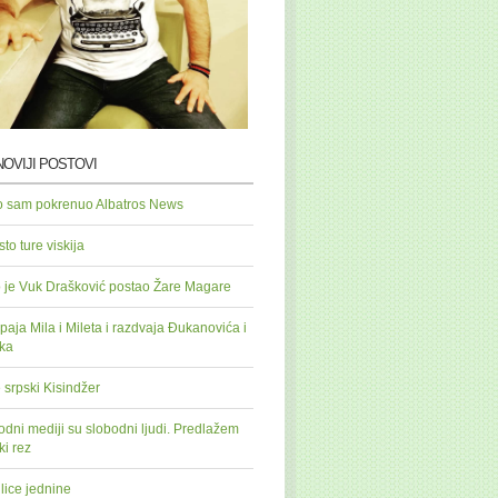
OVIJI POSTOVI
o sam pokrenuo Albatros News
to ture viskija
 je Vuk Drašković postao Žare Magare
paja Mila i Mileta i razdvaja Đukanovića i
ka
 srpski Kisindžer
odni mediji su slobodni ljudi. Predlažem
ki rez
lice jednine