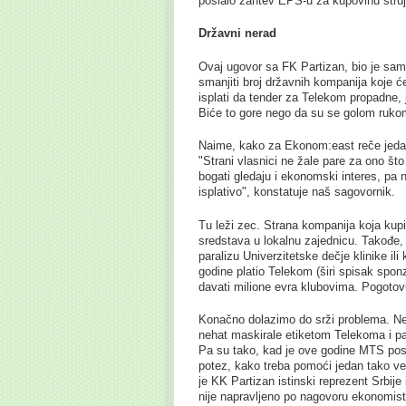
poslalo zahtev EPS-u za kupovinu struje.
Državni nerad
Ovaj ugovor sa FK Partizan, bio je sa
smanjiti broj državnih kompanija koje 
isplati da tender za Telekom propadne, 
Biće to gore nego da su se golom rukom 
Naime, kako za Ekonom:east reče jedan
"Strani vlasnici ne žale pare za ono što
bogati gledaju i ekonomski interes, pa 
isplativo", konstatuje naš sagovornik.
Tu leži zec. Strana kompanija koja kupi
sredstava u lokalnu zajednicu. Takođe, 
paralizu Univerzitetske dečje klinike ili
godine platio Telekom (širi spisak spo
davati milione evra klubovima. Pogotovu
Konačno dolazimo do srži problema. Nem
nehat maskirale etiketom Telekoma i p
Pa su tako, kad je ove godine MTS posta
potez, kako treba pomoći jedan tako velik
je KK Partizan istinski reprezent Srbije
nije napravljeno po nagovoru ekonomis