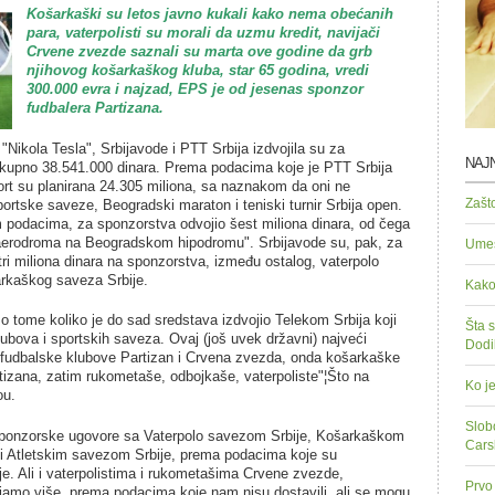
Košarkaški su letos javno kukali kako nema obećanih
para, vaterpolisti su morali da uzmu kredit, navijači
Crvene zvezde saznali su marta ove godine da grb
njihovog košarkaškog kluba, star 65 godina, vredi
300.000 evra i najzad, EPS je od jesenas sponzor
fudbalera Partizana.
Nikola Tesla", Srbijavode i PTT Srbija izdvojila su za
NAJN
kupno 38.541.000 dinara. Prema podacima koje je PTT Srbija
ort su planirana 24.305 miliona, sa naznakom da oni ne
Zašt
rtske saveze, Beogradski maraton i teniski turnir Srbija open.
m podacima, za sponzorstva odvojio šest miliona dinara, od čega
 aerodroma na Beogradskom hipodromu". Srbijavode su, pak, za
Umes
ri miliona dinara na sponzorstva, između ostalog, vaterpolo
rkaškog saveza Srbije.
Kako
tome koliko je do sad sredstava izdvojio Telekom Srbija koji
Šta s
ubova i sportskih saveza. Ovaj (još uvek državni) najveći
Dodi
ma fudbalske klubove Partizan i Crvena zvezda, onda košarkaške
tizana, zatim rukometaše, odbojkaše, vaterpoliste"¦Što na
Ko je
ou.
Slob
ponzorske ugovore sa Vaterpolo savezom Srbije, Košarkaškom
Cars
 i Atletskim savezom Srbije, prema podacima koje su
e. Ali i vaterpolistima i rukometašima Crvene zvezde,
Prvo 
rajamo više, prema podacima koje nam nisu dostavili, ali se mogu