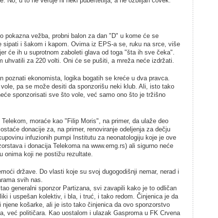
 No, u to ne veruje ni neki pubertetlija, a ne ozbiljan čovek.
mo pokazna vežba, probni balon za dan "D" u kome će se
će sipati i šakom i kapom. Ovima iz EPS-a se, ruku na srce, više
jer će ih u suprotnom zaboleti glava od toga "šta ih sve čeka".
uhvatili za 220 volti. Oni će se pušiti, a mreža neće izdržati.
 poznati ekonomista, logika bogatih se kreće u dva pravca.
 vole, pa se može desiti da sponzorišu neki klub. Ali, isto tako
neće sponzorisati sve što vole, već samo ono što je tržišno
 Telekom, moraće kao "Filip Moris", na primer, da ulaže deo
ostaće donacije za, na primer, renoviranje odeljenja za dečju
 kupovinu infuzionih pumpi Institutu za neonatologiju koje je ove
nzorstava i donacija Telekoma na www.emg.rs) ali sigurno neće
 onima koji ne postižu rezultate.
oći države. Do vlasti koje su svoj dugogodišnji nemar, nerad i
arama svih nas.
o generalni sponzor Partizana, svi zavapili kako je to odličan
i i uspešan kolektiv, i bla, i truć, i tako redom. Činjenica je da
 i njene košarke, ali je isto tako činjenica da ovo sponzorstvo
ta, već političara. Kao uostalom i ulazak Gasproma u FK Crvena