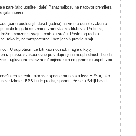
aje pare (ako uopšte i daje) Panatinaikosu na nagovor premijera
nijski interes.
lade (bar u poslednjih deset godina) na vreme donele zakon o
ije posle koga bi se znao stvarni vlasnik klubova. Pa bi taj,
 tražio sponzore i svoju sportsku sreću. Posle tog reda u
se, takođe, netransparentno i bez jasnih pravila biraju
ći. U suprotnom će biti kao i dosad, magla u kojoj
imeri iz prakse svakodnevno potvrđuju njenu neophodnost. I onda
aznim, uglavnom traljavim rešenjima koja ne garantuju uspeh već
osadašnjem receptu, ako sve spadne na nejaka leđa EPS-a, ako
nove izbore i EPS bude prodat, sportom će se u Srbiji baviti