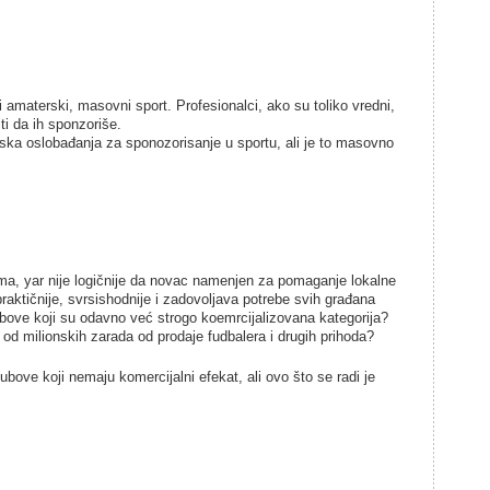
i amaterski, masovni sport. Profesionalci, ako su toliko vredni,
i da ih sponzoriše.
ska oslobađanja za sponozorisanje u sportu, ali je to masovno
ma, yar nije logičnije da novac namenjen za pomaganje lokalne
aktičnije, svrsishodnije i zadovoljava potrebe svih građana
ove koji su odavno već strogo koemrcijalizovana kategorija?
 od milionskih zarada od prodaje fudbalera i drugih prihoda?
bove koji nemaju komercijalni efekat, ali ovo što se radi je