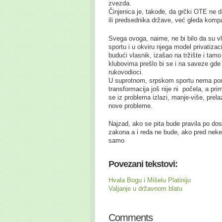
zvezda.
Činjenica je, takođe, da grčki OTE ne d
ili predsednika države, već gleda kompa
Svega ovoga, naime, ne bi bilo da su v
sportu i u okviru njega model privatizac
budući vlasnik, izašao na tržište i tamo
klubovima prešlo bi se i na saveze gde 
rukovodioci.
U suprotnom, srpskom sportu nema pomo
transformacija još nije ni počela, a pr
se iz problema izlazi, manje-više, prel
nove probleme.
Najzad, ako se pita bude pravila po d
zakona a i reda ne bude, ako pred neke 
samo
Povezani tekstovi:
Hvala Bogu i Mišelu Platiniju
Valjanje u državnom blatu
Comments