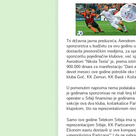
Tri državna javna preduzeća: Aerodrom "
sponzorstva u budžetu za ovu godinu u
dostavila prestoničkim medijima, za sp
sponzorišu pojedinačne klubove, već spo
Aerodrom "Nikola Tesla" je, prema isti
900.000 dinara za manifestaciju "Dani
devet meseci ove godine potrošile oko t
kluba Goč, KK Zemun, KK Bask i Koša
U pomenutim napisima nema podataka o 
je godinama sponzorisao ne mali broj kl
operater u Srbiji finansirao je godina
sekcije ova dva kluba, košarkašice Par
klupskom, što na reprezentativnom niv
Samo ove godine Telekom Srbija ima s
reprezentacijom Srbije, KK Partizanom
Ekonom:eastu dostavili iz ove kompanij
vaterpolistima Partizana"¦ I da ne nab