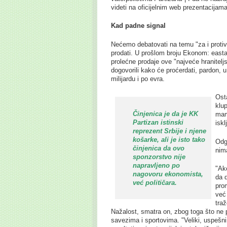
videti na oficijelnim web prezentacijam
Kad padne signal
Nećemo debatovati na temu "za i protiv
prodati. U prošlom broju Ekonom: easta 
prolećne prodaje ove "najveće hraniteljsk
dogovorili kako će proćerdati, pardon, u 
milijardu i po evra.
Ost
klu
Činjenica je da je KK
mam
Partizan istinski
iskl
reprezent Srbije i njene
košarke, ali je isto tako
Odg
činjenica da ovo
nim
sponzorstvo nije
napravljeno po
"Ak
nagovoru ekonomista,
da 
već političara.
prom
već 
tra
Nažalost, smatra on, zbog toga što ne 
savezima i sportovima. "Veliki, uspešni