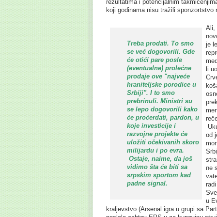
rezultatima i potencijalnim takmičenjim
koji godinama nisu tražili sponzortstvo
Ali,
nov
Treba prodati.
To smo
je 
se već dogovorili.
Gde
repr
će otići pare posle
med
(eventualne) prolećne
li u
prodaje ove "najveće
Crv
hraniteljske porodice u
koš
Srbiji". I to smo
osn
prebrinuli. Ministri su
prek
se lepo dogovorili kako
men
će proćerdati, pardon, u
reče
koje investicije i
Ukup
razvojne projekte će
od 
uložiti očekivanih skoro
mon
milijardu i po evra.
Srb
Ostaje, naime, da još
stra
vidimo šta će biti sa
ne 
srpskim sportom kad
vate
padne signal.
radi
Sve
u E
kraljevstvo (Arsenal igra u grupi sa Par