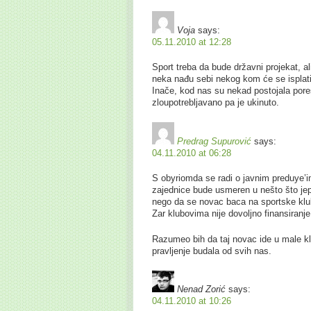
Voja
says:
05.11.2010 at 12:28
Sport treba da bude državni projekat, al
neka nađu sebi nekog kom će se isplatit
Inače, kod nas su nekad postojala pore
zloupotrebljavano pa je ukinuto.
Predrag Supurović
says:
04.11.2010 at 06:28
S obyriomda se radi o javnim preduye’i
zajednice bude usmeren u nešto što jepr
nego da se novac baca na sportske klub
Zar klubovima nije dovoljno finansiranje
Razumeo bih da taj novac ide u male klu
pravljenje budala od svih nas.
Nenad Zorić
says:
04.11.2010 at 10:26