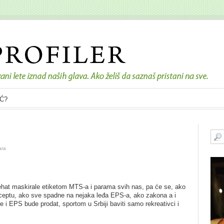
Ć?
ara
nehat maskirale etiketom MTS-a i parama svih nas, pa će se, ako
eceptu, ako sve spadne na nejaka leđa EPS-a, ako zakona a i
 i EPS bude prodat, sportom u Srbiji baviti samo rekreativci i