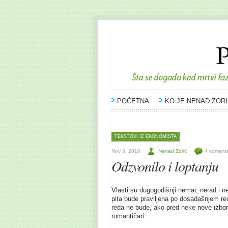
POČETNA
KO JE NENAD ZORI
TEKSTOVI IZ EKONOMISTA
Nov 3, 2010
Nenad Zorić
4 koment
Odzvonilo i loptanju
Vlasti su dugogodišnji nemar, nerad i 
pita bude praviljena po dosadašnjem r
reda ne bude, ako pred neke nove izbore
romantičari.