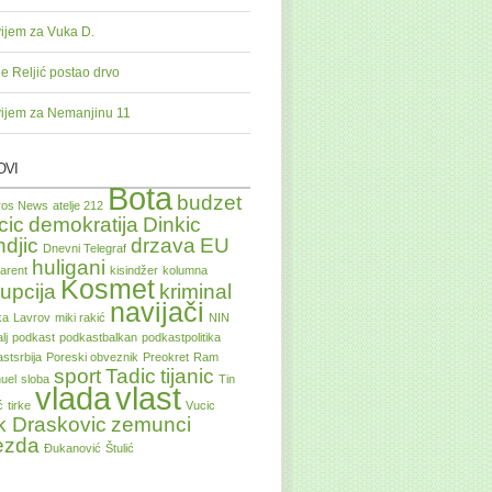
ijem za Vuka D.
je Reljić postao drvo
ijem za Nemanjinu 11
OVI
Bota
budzet
tros News
atelje 212
cic
demokratija
Dinkic
ndjic
drzava
EU
Dnevni Telegraf
huligani
arent
kisindžer
kolumna
Kosmet
upcija
kriminal
navijači
ka
Lavrov
miki rakić
NIN
lj
podkast
podkastbalkan
podkastpolitika
stsrbija
Poreski obveznik
Preokret
Ram
sport
Tadic
tijanic
uel
sloba
Tin
vlada
vlast
ć
tirke
Vucic
k Draskovic
zemunci
ezda
Đukanović
Štulić